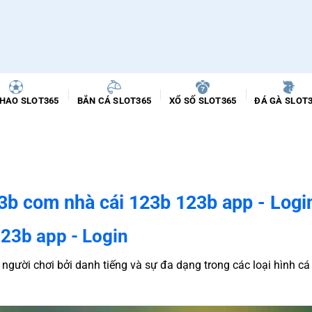
THAO SLOT365
BẮN CÁ SLOT365
XỔ SỐ SLOT365
ĐÁ GÀ SLOT
23b com nhà cái 123b 123b app - Logi
23b app - Login
 người chơi bởi danh tiếng và sự đa dạng trong các loại hình cá