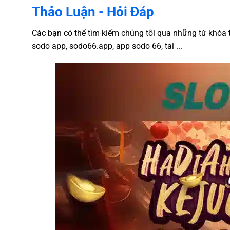
Thảo Luận - Hỏi Đáp
Các bạn có thể tìm kiếm chúng tôi qua những từ khóa
sodo app, sodo66.app, app sodo 66, tai ...