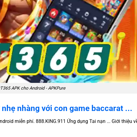
T365 APK cho Android - APKPure
bờ nhẹ nhàng với con game baccarat ...
droid miễn phí. 888.KING.911 Ứng dụng Tai nạn ... Giới thiệu v