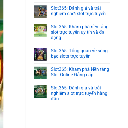
Slot365: Đánh giá và trải
nghiệm chơi slot trực tuyến
Slot365: Khám phá nền tảng
slot trực tuyến uy tín và đa
dạng
Slot365: Tổng quan về sòng
bạc slots trực tuyến
Slot365: Khám phá Nền tảng
Slot Online Đẳng cấp
Slot365: Đánh giá và trải
nghiệm slot trực tuyến hàng
đầu