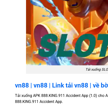
Tải xuống SLO
vn88 | vn88 | Link tải vn88 | về 
Tải xuống APK 888.KING.911 Accident App (1.0) cho An
888.KING.911 Accident App.