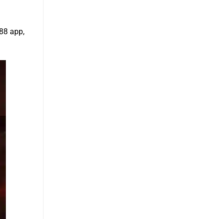
88 app,