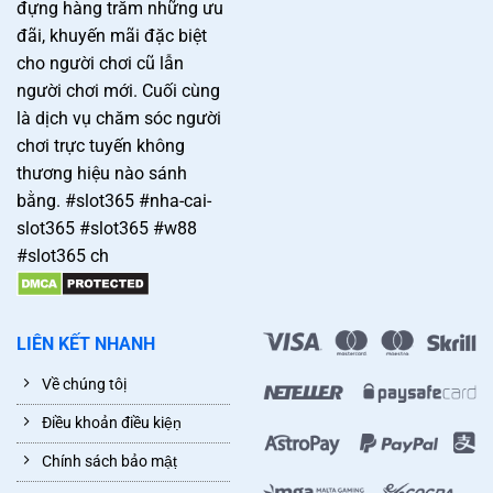
đựng hàng trăm những ưu
đãi, khuyến mãi đặc biệt
cho người chơi cũ lẫn
người chơi mới. Cuối cùng
là dịch vụ chăm sóc người
chơi trực tuyến không
thương hiệu nào sánh
bằng. #slot365 #nha-cai-
slot365 #slot365 #w88
#slot365 ch
LIÊN KẾT NHANH
Về chúng tôị
Điều khoản điều kiệṇ
Chính sách bảo mậṭ