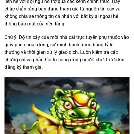
liên hệ với đội ngũ hỗ trợ qua các kênh chính thức. Hãy
chắc chắn rằng bạn đang tham gia từ nguồn tin cậy và
không chia sẻ thông tin cá nhân với bất kỳ ai ngoài hệ
thống bảo mật của nền tảng.
Chú ý: Độ tin cậy của mỗi nhà cái trực tuyến phụ thuộc vào
giấy phép hoạt động, sự minh bạch trong bảng tỷ lệ
thưởng và thời gian xử lý giao dịch. Luôn kiểm tra các
chứng chỉ và phản hồi từ cộng đồng người chơi trước khi
đăng ký tham gia.