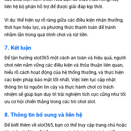
liên hệ bộ phận hỗ trợ để được giải đáp kịp thời.
Ví dụ: thể hiện sự rõ ràng giữa các điều kiện nhận thưởng,
thời hạn hiệu lực, và phương thức thanh toán để tránh
nhầm lẫn trong quá trình chơi và rút tiền.
7. Kết luận
Để tận hưởng slot365 một cách an toàn và hiệu quả, người
chơi nên nắm vững các điều kiện và thỏa thuận liên quan,
hiểu rõ cách hoạt động của hệ thống thưởng, và thực hiện
các biện pháp bảo mật tốt nhất. Việc liên tục cập nhật
thông tin từ nguồn tin cậy và thực hành chơi có trách
nhiệm sẽ giúp bạn duy trì trải nghiệm tích cực cũng như tối
ưu cơ hội chiến thắng trong các trò chơi slot.
8. Thông tin bổ sung và liên hệ
Để biết thêm về slot365, bạn có thể truy cập trang chủ hoặc