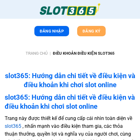
Chuyển
đến
nội
dung
ĐĂNG NHẬP
ĐĂNG KÝ
TRANG CHỦ
|
ĐIỀU KHOẢN ĐIỀU KIỆN SLOT365
slot365: Hướng dẫn chi tiết về điều kiện và
điều khoản khi chơi slot online
slot365: Hướng dẫn chi tiết về điều kiện và
điều khoản khi chơi slot online
Trang này được thiết kế để cung cấp cái nhìn toàn diện về
slot365
, nhấn mạnh vào điều kiện tham gia, các thỏa
thuận thưởng, quyền lợi và nghĩa vụ của người chơi, cùng