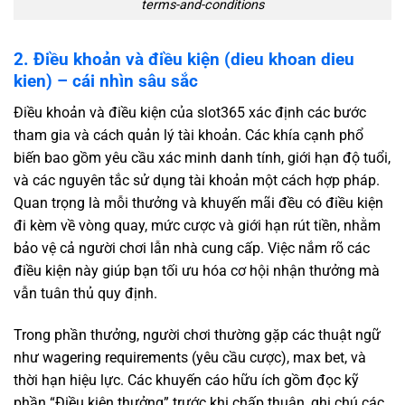
terms-and-conditions
2. Điều khoản và điều kiện (dieu khoan dieu
kien) – cái nhìn sâu sắc
Điều khoản và điều kiện của slot365 xác định các bước
tham gia và cách quản lý tài khoản. Các khía cạnh phổ
biến bao gồm yêu cầu xác minh danh tính, giới hạn độ tuổi,
và các nguyên tắc sử dụng tài khoản một cách hợp pháp.
Quan trọng là mỗi thưởng và khuyến mãi đều có điều kiện
đi kèm về vòng quay, mức cược và giới hạn rút tiền, nhằm
bảo vệ cả người chơi lẫn nhà cung cấp. Việc nắm rõ các
điều kiện này giúp bạn tối ưu hóa cơ hội nhận thưởng mà
vẫn tuân thủ quy định.
Trong phần thưởng, người chơi thường gặp các thuật ngữ
như wagering requirements (yêu cầu cược), max bet, và
thời hạn hiệu lực. Các khuyến cáo hữu ích gồm đọc kỹ
phần “Điều kiện thưởng” trước khi chấp thuận, ghi chú các