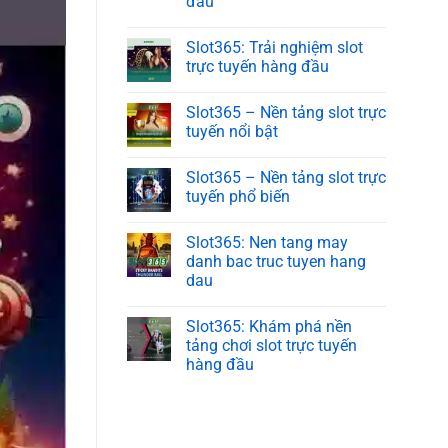
đầu
Slot365: Trải nghiệm slot
trực tuyến hàng đầu
Slot365 – Nền tảng slot trực
tuyến nổi bật
Slot365 – Nền tảng slot trực
tuyến phổ biến
Slot365: Nen tang may
danh bac truc tuyen hang
dau
Slot365: Khám phá nền
tảng chơi slot trực tuyến
hàng đầu