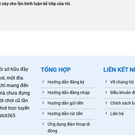
 này cho lần bình luận kế tiếp của tôi.
TỔNG HỢP
LIÊN KẾT 
ôi sở hữu đầy
ơi, một địa
Hướng dẫn đăng ký
Về chúng tôị
 chỉ mang đến
Hướng dẫn đăng nhập
Điều khoản điê
u mà chưa đựng
i chơi cũ lẫn
Hướng dẫn gửi tiền
Chính sách ba
hơi trực tuyến
Hướng dẫn rút tiền
Liên hệ̣
slot365
Ứng dụng điện thoại di
động