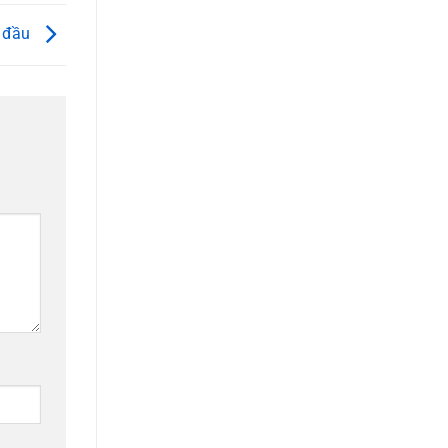
g đầu