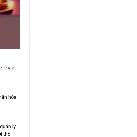
e. Giao
nhân hóa
 quản lý
i thời