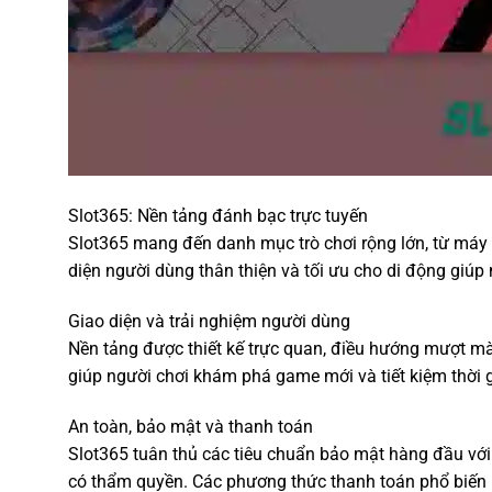
Slot365: Nền tảng đánh bạc trực tuyến
Slot365 mang đến danh mục trò chơi rộng lớn, từ máy 
diện người dùng thân thiện và tối ưu cho di động giúp 
Giao diện và trải nghiệm người dùng
Nền tảng được thiết kế trực quan, điều hướng mượt mà 
giúp người chơi khám phá game mới và tiết kiệm thời g
An toàn, bảo mật và thanh toán
Slot365 tuân thủ các tiêu chuẩn bảo mật hàng đầu với
có thẩm quyền. Các phương thức thanh toán phổ biến b