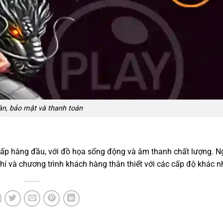
àn, bảo mật và thanh toán
cấp hàng đầu, với đồ họa sống động và âm thanh chất lượng. N
 và chương trình khách hàng thân thiết với các cấp độ khác n