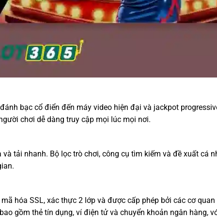
đánh bạc cổ điển đến máy video hiện đại và jackpot progressiv
người chơi dễ dàng truy cập mọi lúc mọi nơi.
và tải nhanh. Bộ lọc trò chơi, công cụ tìm kiếm và đề xuất cá 
ian.
 mã hóa SSL, xác thực 2 lớp và được cấp phép bởi các cơ quan
ao gồm thẻ tín dụng, ví điện tử và chuyển khoản ngân hàng, vớ