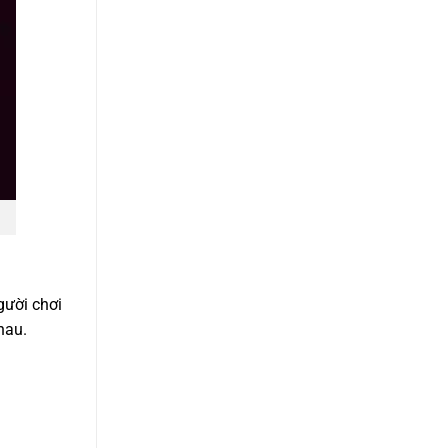
gười chơi
hau.