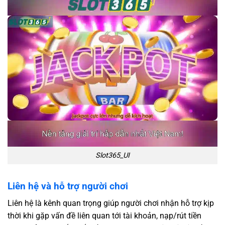
Slot365_UI
Liên hệ và hỗ trợ người chơi
Liên hệ là kênh quan trọng giúp người chơi nhận hỗ trợ kịp
thời khi gặp vấn đề liên quan tới tài khoản, nạp/rút tiền