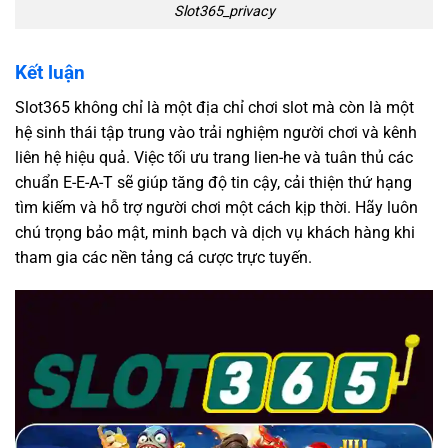
Slot365_privacy
Kết luận
Slot365 không chỉ là một địa chỉ chơi slot mà còn là một
hệ sinh thái tập trung vào trải nghiệm người chơi và kênh
liên hệ hiệu quả. Việc tối ưu trang lien-he và tuân thủ các
chuẩn E-E-A-T sẽ giúp tăng độ tin cậy, cải thiện thứ hạng
tìm kiếm và hỗ trợ người chơi một cách kịp thời. Hãy luôn
chú trọng bảo mật, minh bạch và dịch vụ khách hàng khi
tham gia các nền tảng cá cược trực tuyến.