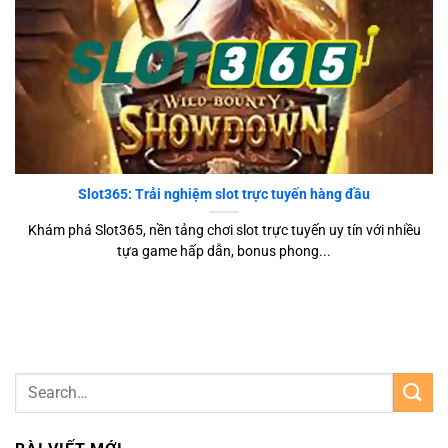
Slot365: Trải nghiệm slot trực tuyến hàng đầu
Khám phá Slot365, nền tảng chơi slot trực tuyến uy tín với nhiều
tựa game hấp dẫn, bonus phong...