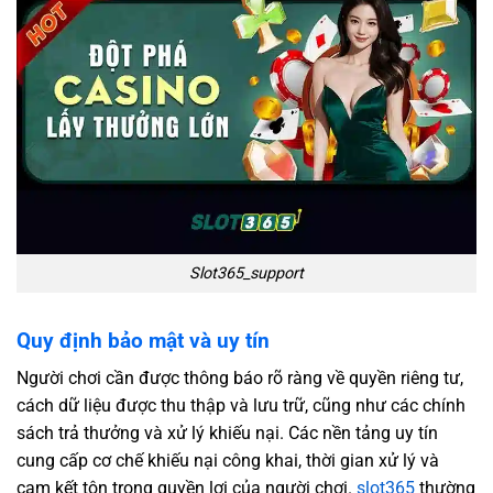
Slot365_support
Quy định bảo mật và uy tín
Người chơi cần được thông báo rõ ràng về quyền riêng tư,
cách dữ liệu được thu thập và lưu trữ, cũng như các chính
sách trả thưởng và xử lý khiếu nại. Các nền tảng uy tín
cung cấp cơ chế khiếu nại công khai, thời gian xử lý và
cam kết tôn trọng quyền lợi của người chơi.
slot365
thường