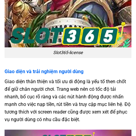
Slot365-license
Giao diện và trải nghiệm người dùng
Giao diện thân thiện và tối ưu di động là yếu tố then chốt
để giữ chân người chơi. Trang web nên có tốc độ tải
nhanh, bố cục rõ ràng và các nút hành động được nhấn
mạnh cho việc nạp tiền, rút tiền và truy cập mục liên hệ. Độ
tương thích với screen reader cũng được xem xét để phục
vụ người dùng có nhu cầu đặc biệt.