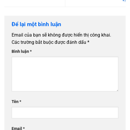
Để lại một bình luận
Email của bạn sẽ không được hiển thị công khai.
Các trường bắt buộc được đánh dấu
*
Bình luận
*
Tên
*
Email
*