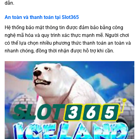
dẫn.
An toàn và thanh toán tại Slot365
Hệ thống bảo mật thông tin được đảm bảo bằng công
nghệ mã hóa và quy trình xác thực mạnh mẽ. Người chơi
có thể lựa chọn nhiều phương thức thanh toán an toàn và
nhanh chóng, đồng thời nhận được hỗ trợ khi cần.