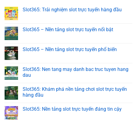
Slot365: Trải nghiệm slot trực tuyến hàng đầu
Slot365 – Nền tảng slot trực tuyến nổi bật
Slot365 – Nền tảng slot trực tuyến phổ biến
Slot365: Nen tang may danh bac truc tuyen hang
dau
Slot365: Khám phá nền tảng chơi slot trực tuyến
hàng đầu
Slot365: Nền tảng slot trực tuyến đáng tin cậy