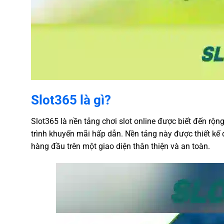
Slot365 là gì?
Slot365 là nền tảng chơi slot online được biết đến rộn
trình khuyến mãi hấp dẫn. Nền tảng này được thiết kế 
hàng đầu trên một giao diện thân thiện và an toàn.