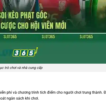
c trò chơi và nhà cung cấp
n phí và chương trình tích điểm cho người chơi trung thành. 
oát ngân sách khi chơi.