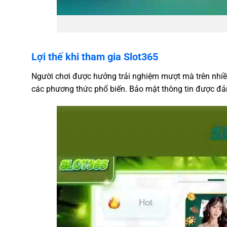
Lợi thế khi tham gia Slot365
Người chơi được hưởng trải nghiệm mượt mà trên nhiều t
các phương thức phổ biến. Bảo mật thông tin được đả