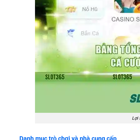
Lợi 
Danh mục trò chơi và nhà cung cấp