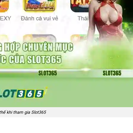
thế khi tham gia Slot365