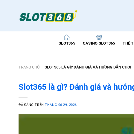
Chuyển
đến
nội
dung
SLOT365
CASINO SLOT365
THỂ 
TRANG CHỦ
|
SLOT365 LÀ GÌ? ĐÁNH GIÁ VÀ HƯỚNG DẪN CHƠI
Slot365 là gì? Đánh giá và hướn
ĐÃ ĐĂNG TRÊN
THÁNG 06 29, 2026