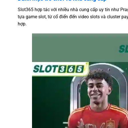
Slot365 hợp tác với nhiều nhà cung cấp uy tín như Pr
tựa game slot, từ cổ điển đến video slots và cluster p
hợp.