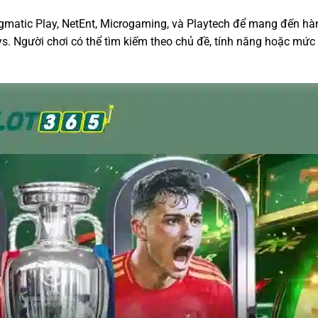
agmatic Play, NetEnt, Microgaming, và Playtech để mang đến hà
ays. Người chơi có thể tìm kiếm theo chủ đề, tính năng hoặc mứ